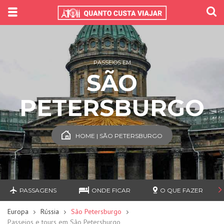
PASSEIOS EM
SÃO
PETERSBURGO
HOME | SÃO PETERSBURGO
PASSAGENS
ONDE FICAR
O QUE FAZER
Europa
Rússia
São Petersburgo
Passeios e tours em São Petersburgo