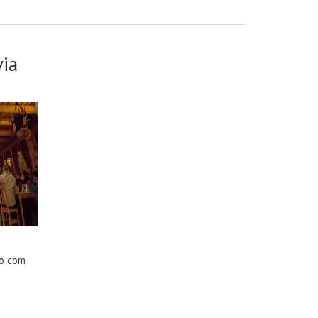
ia
co com