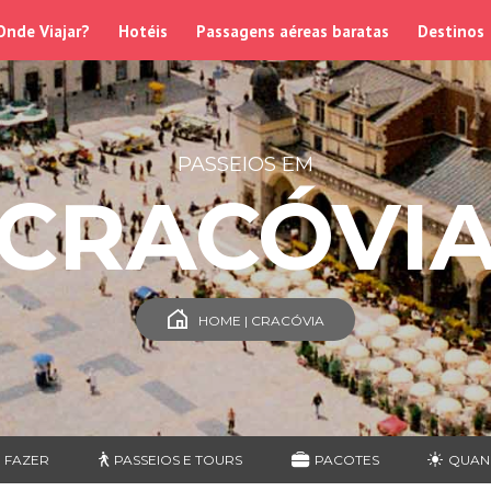
Onde Viajar?
Hotéis
Passagens aéreas baratas
Destinos
PASSEIOS EM
CRACÓVI
HOME | CRACÓVIA
 FAZER
PASSEIOS E TOURS
PACOTES
QUAN