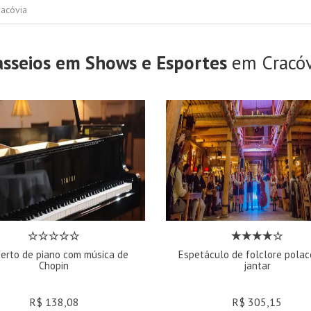
racóvia
asseios em Shows e Esportes
em Cracóv
erto de piano com música de
Espetáculo de folclore pola
Chopin
jantar
R$ 138,08
R$ 305,15