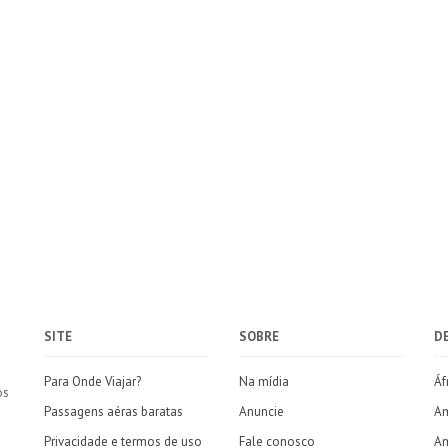
SITE
SOBRE
D
Para Onde Viajar?
Na mídia
Áf
os
Passagens aéras baratas
Anuncie
Am
Privacidade e termos de uso
Fale conosco
Am