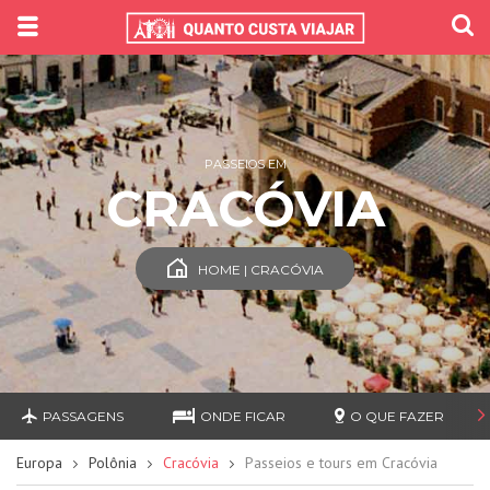
PASSEIOS EM
CRACÓVIA
HOME | CRACÓVIA
PASSAGENS
ONDE FICAR
O QUE FAZER
Europa
Polônia
Cracóvia
Passeios e tours em Cracóvia