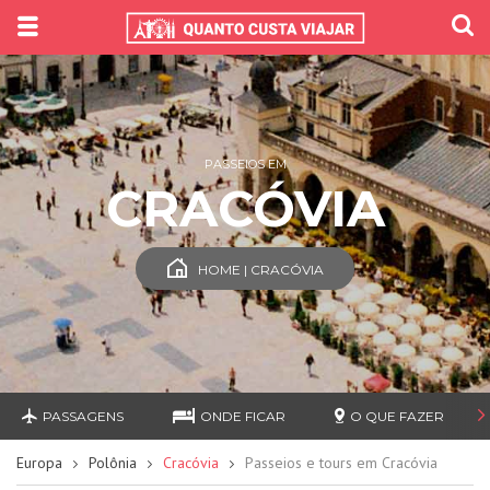
PASSEIOS EM
CRACÓVIA
HOME | CRACÓVIA
PASSAGENS
ONDE FICAR
O QUE FAZER
Europa
Polônia
Cracóvia
Passeios e tours em Cracóvia