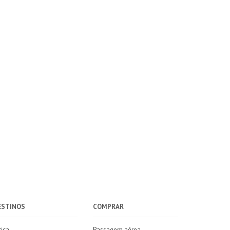
ESTINOS
COMPRAR
rica
Passagem aérea