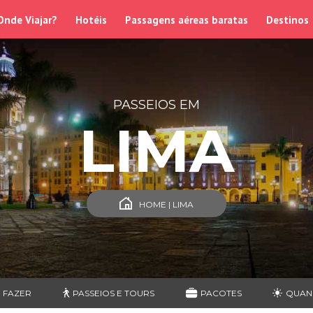
Onde Viajar?
Hotéis
Passagens aéreas baratas
Destinos
PASSEIOS EM
LIMA
HOME | LIMA
 FAZER
PASSEIOS E TOURS
PACOTES
QUAN