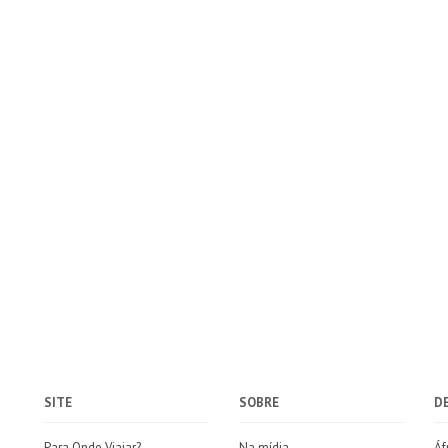
SITE
SOBRE
D
Para Onde Viajar?
Na mídia
Áf