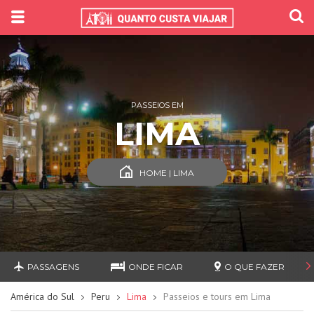
PASSEIOS EM
LIMA
HOME | LIMA
PASSAGENS
ONDE FICAR
O QUE FAZER
América do Sul
Peru
Lima
Passeios e tours em Lima