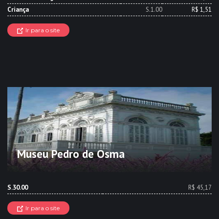
Criança
S.1.00
R$ 1,51
Ir para o site
Museu Pedro de Osma
S.30.00
R$ 45,17
Ir para o site