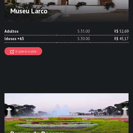
Museu Larco
Adultos
S.35.00
R$ 52,69
Idosos +65
S.30.00
R$ 45,17
Ir para o site