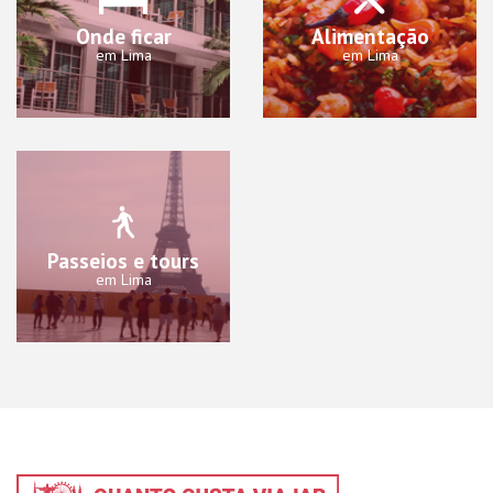
Onde ficar
Alimentação
em Lima
em Lima
Passeios e tours
em Lima