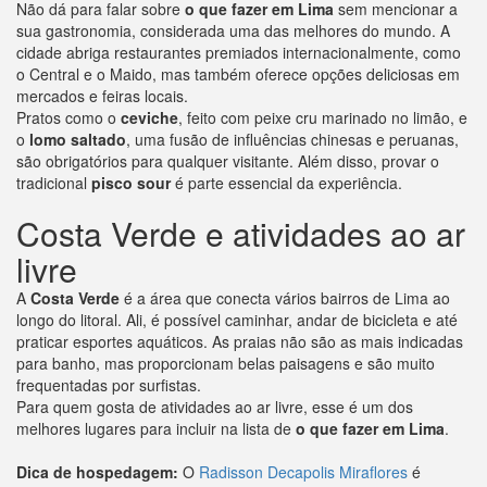
Não dá para falar sobre
o que fazer em Lima
sem mencionar a
sua gastronomia, considerada uma das melhores do mundo. A
cidade abriga restaurantes premiados internacionalmente, como
o Central e o Maido, mas também oferece opções deliciosas em
mercados e feiras locais.
Pratos como o
ceviche
, feito com peixe cru marinado no limão, e
o
lomo saltado
, uma fusão de influências chinesas e peruanas,
são obrigatórios para qualquer visitante. Além disso, provar o
tradicional
pisco sour
é parte essencial da experiência.
Costa Verde e atividades ao ar
livre
A
Costa Verde
é a área que conecta vários bairros de Lima ao
longo do litoral. Ali, é possível caminhar, andar de bicicleta e até
praticar esportes aquáticos. As praias não são as mais indicadas
para banho, mas proporcionam belas paisagens e são muito
frequentadas por surfistas.
Para quem gosta de atividades ao ar livre, esse é um dos
melhores lugares para incluir na lista de
o que fazer em Lima
.
Dica de hospedagem:
O
Radisson Decapolis Miraflores
é