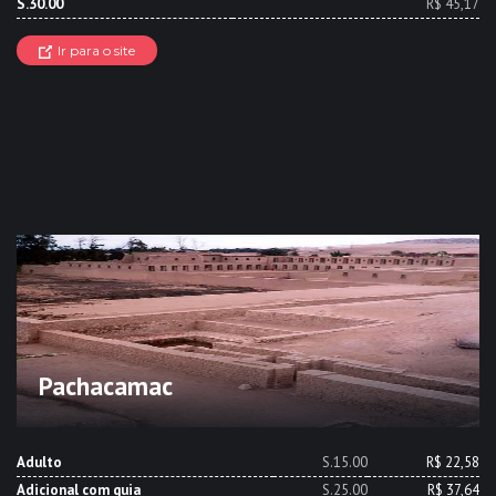
S.30.00
R$ 45,17
Ir para o site
Pachacamac
Adulto
S.15.00
R$ 22,58
Adicional com guia
S.25.00
R$ 37,64