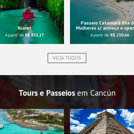
Passeio Catamarã Ilha d
Xcaret
Mulheres c/ almoço e open
A partir de
R$ 833,27
A partir de
R$ 250,66
VEJA TODOS
Tours e Passeios
em Cancún