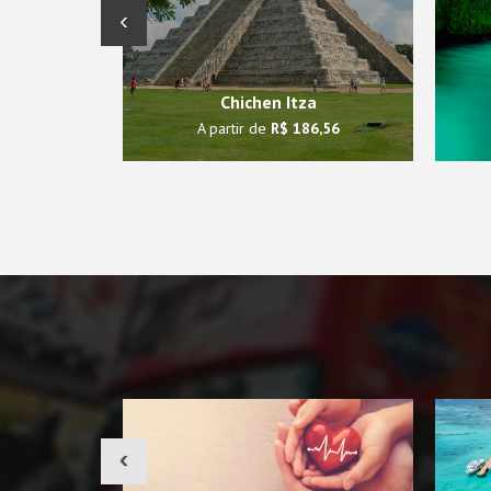
‹
Chichen Itza
A partir de
R$ 186,56
‹