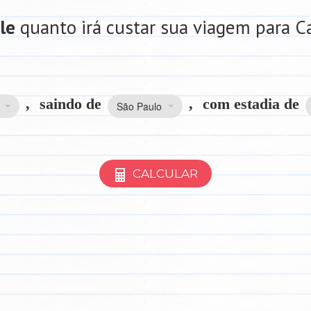
le
quanto irá custar sua viagem para 
,
saindo de
,
com estadia de
São Paulo
CALCULAR