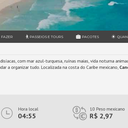
 FAZER
PASSEIOS E TOURS
PACOTES
QUAN
isíacas, com mar azul-turquesa, ruínas maias, vida noturna animada
udar a organizar tudo. Localizada na costa do Caribe mexicano,
Can
Hora local
10 Peso mexicano
04:55
R$ 2,97