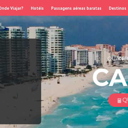
Onde Viajar?
Hotéis
Passagens aéreas baratas
Destinos
QUANTO
C
Q