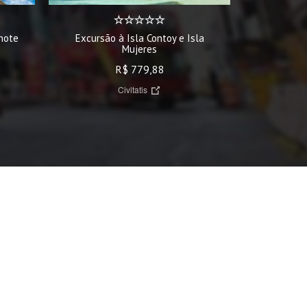
Excursão à Isla Contoy e Isla
note
Excurs
Mujeres
R$ 779,88
Civitatis