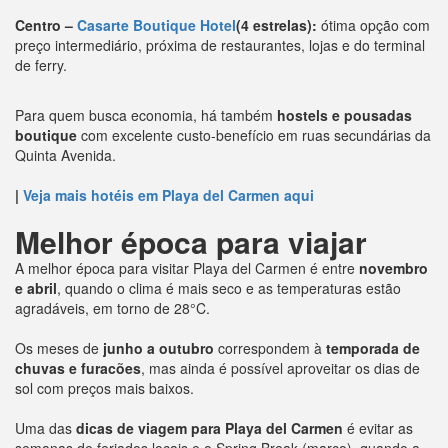
Centro –
Casarte Boutique Hotel
(4 estrelas):
ótima opção com
preço intermediário, próxima de restaurantes, lojas e do terminal
de ferry.
Para quem busca economia, há também
hostels e pousadas
boutique
com excelente custo-benefício em ruas secundárias da
Quinta Avenida.
|
Veja mais hotéis em Playa del Carmen aqui
Melhor época para viajar
A melhor época para visitar Playa del Carmen é entre
novembro
e abril
, quando o clima é mais seco e as temperaturas estão
agradáveis, em torno de 28°C.
Os meses de
junho a outubro
correspondem à
temporada de
chuvas e furacões
, mas ainda é possível aproveitar os dias de
sol com preços mais baixos.
Uma das
dicas de viagem para Playa del Carmen
é evitar as
semanas de feriados locais e o Spring Break (março), quando a