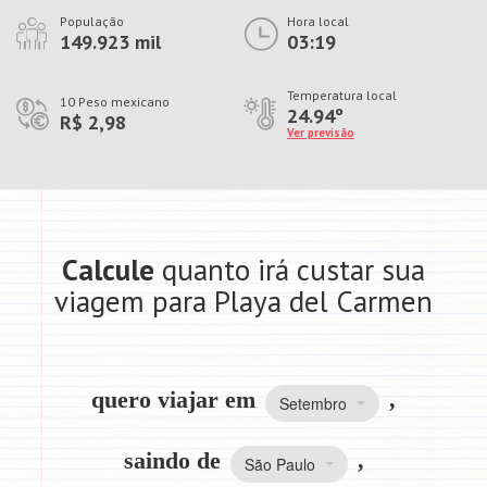
População
Hora local
149.923 mil
03:19
Temperatura local
10 Peso mexicano
24.94º
R$ 2,98
Ver previsão
Calcule
quanto irá custar sua
viagem para Playa del Carmen
quero viajar em
,
Setembro
saindo de
,
São Paulo