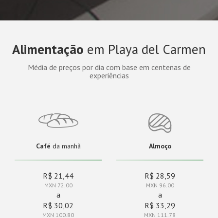
Alimentação
em Playa del Carmen
Média de preços por dia com base em centenas de
experiências
Café
da manhã
Almoço
R$ 21,44
R$ 28,59
MXN 72.00
MXN 96.00
a
a
R$ 30,02
R$ 33,29
MXN 100.80
MXN 111.78