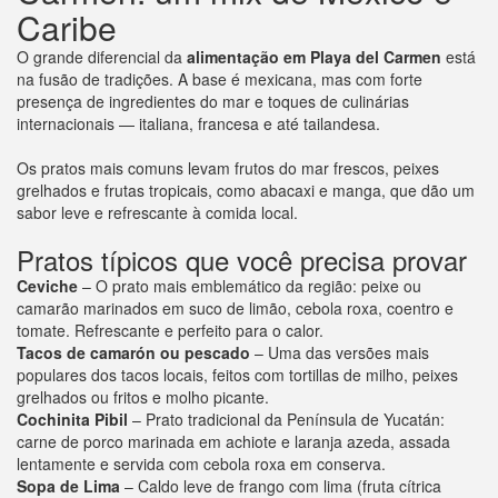
Caribe
O grande diferencial da
alimentação em Playa del Carmen
está
na fusão de tradições. A base é mexicana, mas com forte
presença de ingredientes do mar e toques de culinárias
internacionais — italiana, francesa e até tailandesa.
Os pratos mais comuns levam frutos do mar frescos, peixes
grelhados e frutas tropicais, como abacaxi e manga, que dão um
sabor leve e refrescante à comida local.
Pratos típicos que você precisa provar
Ceviche
– O prato mais emblemático da região: peixe ou
camarão marinados em suco de limão, cebola roxa, coentro e
tomate. Refrescante e perfeito para o calor.
Tacos de camarón ou pescado
– Uma das versões mais
populares dos tacos locais, feitos com tortillas de milho, peixes
grelhados ou fritos e molho picante.
Cochinita Pibil
– Prato tradicional da Península de Yucatán:
carne de porco marinada em achiote e laranja azeda, assada
lentamente e servida com cebola roxa em conserva.
Sopa de Lima
– Caldo leve de frango com lima (fruta cítrica