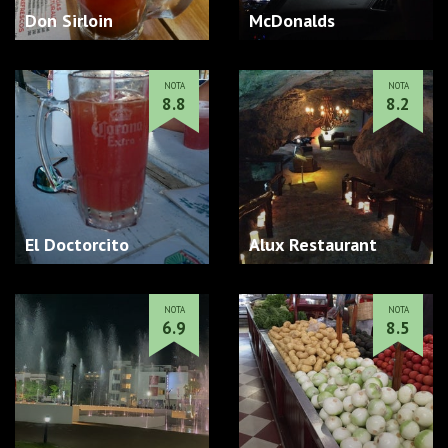
Don Sirloin
McDonalds
NOTA
NOTA
8.8
8.2
El Doctorcito
Alux Restaurant
NOTA
NOTA
6.9
8.5