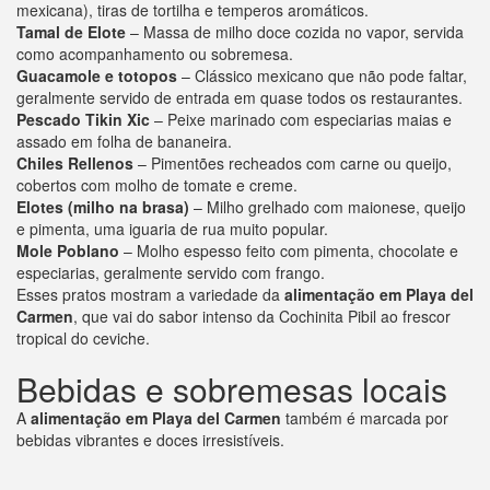
mexicana), tiras de tortilha e temperos aromáticos.
Tamal de Elote
– Massa de milho doce cozida no vapor, servida
como acompanhamento ou sobremesa.
Guacamole e totopos
– Clássico mexicano que não pode faltar,
geralmente servido de entrada em quase todos os restaurantes.
Pescado Tikin Xic
– Peixe marinado com especiarias maias e
assado em folha de bananeira.
Chiles Rellenos
– Pimentões recheados com carne ou queijo,
cobertos com molho de tomate e creme.
Elotes (milho na brasa)
– Milho grelhado com maionese, queijo
e pimenta, uma iguaria de rua muito popular.
Mole Poblano
– Molho espesso feito com pimenta, chocolate e
especiarias, geralmente servido com frango.
Esses pratos mostram a variedade da
alimentação em Playa del
Carmen
, que vai do sabor intenso da Cochinita Pibil ao frescor
tropical do ceviche.
Bebidas e sobremesas locais
A
alimentação em Playa del Carmen
também é marcada por
bebidas vibrantes e doces irresistíveis.