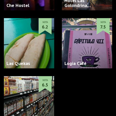
Hotel Las
Che Hostel
Golondrina…
NOTA
NOTA
6.2
7.5
Las Quekas
Logia Café
NOTA
6.5