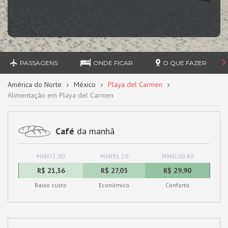
PASSAGENS
ONDE FICAR
O QUE FAZER
América do Norte
México
Playa del Carmen
Alimentação em Playa del Carmen
Café
da manhã
MXN72.00
MXN91.20
MXN100.80
R$ 21,36
R$ 27,05
R$ 29,90
Baixo custo
Econômico
Conforto