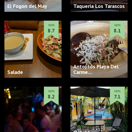
El Fogon del May
Taqueria Los Tarascos
NOTA
NOTA
8.7
8.1
Antojitos Playa Del
Salade
Carme…
NOTA
NOTA
8.2
7.1