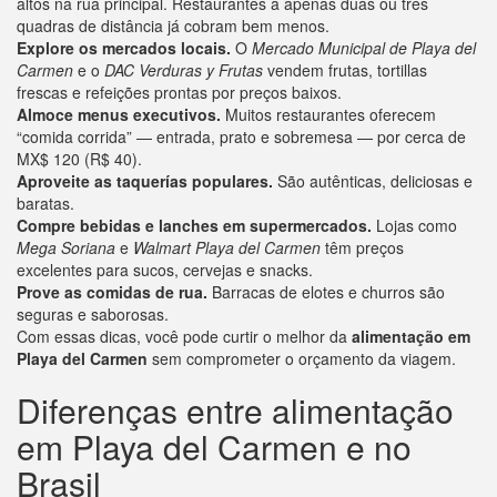
altos na rua principal. Restaurantes a apenas duas ou três
quadras de distância já cobram bem menos.
Explore os mercados locais.
O
Mercado Municipal de Playa del
Carmen
e o
DAC Verduras y Frutas
vendem frutas, tortillas
frescas e refeições prontas por preços baixos.
Almoce menus executivos.
Muitos restaurantes oferecem
“comida corrida” — entrada, prato e sobremesa — por cerca de
MX$ 120 (R$ 40).
Aproveite as taquerías populares.
São autênticas, deliciosas e
baratas.
Compre bebidas e lanches em supermercados.
Lojas como
Mega Soriana
e
Walmart Playa del Carmen
têm preços
excelentes para sucos, cervejas e snacks.
Prove as comidas de rua.
Barracas de elotes e churros são
seguras e saborosas.
Com essas dicas, você pode curtir o melhor da
alimentação em
Playa del Carmen
sem comprometer o orçamento da viagem.
Diferenças entre alimentação
em Playa del Carmen e no
Brasil