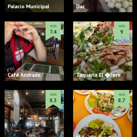
Palacio Municipal
Dac
NOTA
NOTA
7.4
9
Café Andrade
Taqueria El �?ero
NOTA
NOTA
8.3
8.7