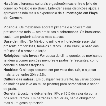
Há várias diferenças culturais e gastronômicas entre o jeito de
comer no México e no Brasil. Entender essas distinções ajuda a
aproveitar ainda mais a experiência da
alimentação em Playa
del Carmen
.
Picância:
Os mexicanos adoram pimenta e a colocam em
praticamente tudo — até em frutas e sobremesas. Os brasileiros
costumam preferir sabores mais suaves.
Base de milho:
No México, o milho é o ingrediente essencial,
presente em tortilhas, tamales e tacos. Já no Brasil, a base das
refeições é o arroz e o feijão.
Refeições mais leves:
Por causa do clima quente, os mexicanos
tendem a comer porções menores e pratos refrescantes, como
ceviche e saladas tropicais.
Horários:
O almoço costuma ser por volta das 14h, e o jantar
mais tarde, entre 20h e 22h.
Cultura das salsas:
Em qualquer restaurante, há várias opções
de molhos (do leve ao muito picante) para personalizar o sabor
do prato.
Gorjeta:
É costume deixar entre 10% e 15% do valor da conta
nos restaurantes. Em barracas e taquerías, não é obrigatório,
mas é um gesto apreciado.