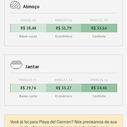
Almoço
MXN96.00
MXN107.16
MXN111.78
R$ 28,48
R$ 31,79
R$ 33,16
Baixo custo
Econômico
Conforto
Jantar
MXN100.32
MXN112.14
MXN116.16
R$ 29,76
R$ 33,27
R$ 34,46
Baixo custo
Econômico
Conforto
Você já foi para Playa del Carmen? Nós precisamos da sua