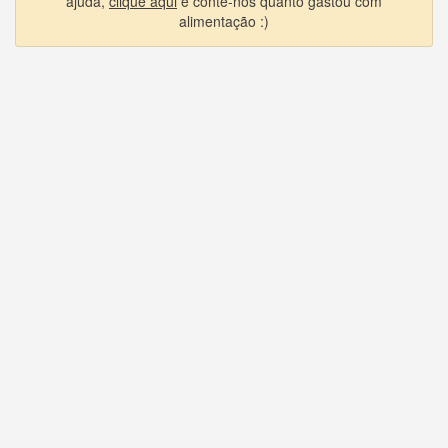
ajuda,
clique aqui
e conte-nos quanto gastou com
alimentação :)