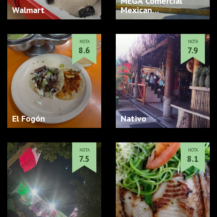
MEGA Comercial
Walmart
Mexican…
NOTA
NOTA
8.6
7.9
El Fogón
Nativo
NOTA
NOTA
7.5
8.1