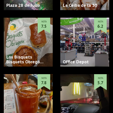
Plaza 28 de Julio
La Ceiba de la 30
NOTA
NOTA
7.5
6.2
Los Bisquets
Bisquets Obregó…
Office Depot
NOTA
NOTA
7.8
5.7