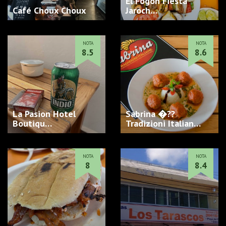
El Fogón Fiesta
Café Choux Choux
Jaroch…
NOTA
NOTA
8.5
8.6
La Pasion Hotel
Sabrina �??
Boutiqu…
Tradizioni Italian…
NOTA
NOTA
8
8.4