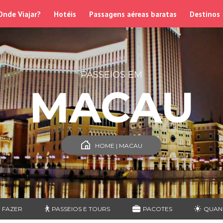
Onde Viajar?
Hotéis
Passagens aéreas baratas
Destinos
PASSEIOS EM
MACAU
HOME | MACAU
 FAZER
PASSEIOS E TOURS
PACOTES
QUAN