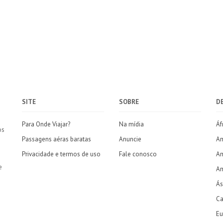
SITE
SOBRE
D
Para Onde Viajar?
Na mídia
Áf
os
Passagens aéras baratas
Anuncie
Am
Privacidade e termos de uso
Fale conosco
Am
e
Am
Ás
Ca
Eu