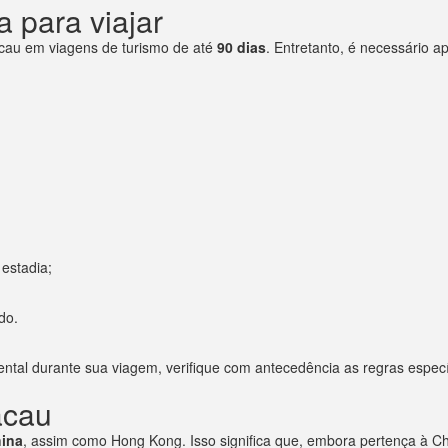
 para viajar
cau em viagens de turismo de até
90 dias
. Entretanto, é necessário a
estadia;
do.
ntal durante sua viagem, verifique com antecedência as regras especí
acau
hina
, assim como Hong Kong. Isso significa que, embora pertença à Ch