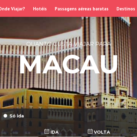
Onde Viajar?
Hotéis
Passagens aéreas baratas
Destinos
QUANTO CUSTA VIAJAR PARA
MACAU
Só ida
IDA
VOLTA