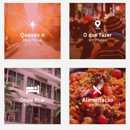
Quando ir
O que fazer
para Macau
em Macau
Onde ficar
Alimentação
em Macau
em Macau