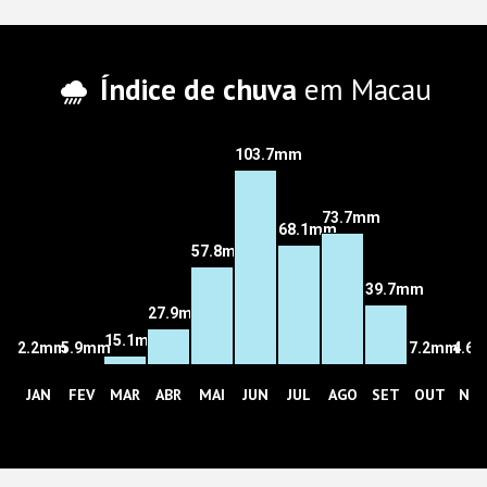
Índice de chuva
em Macau
103.7mm
73.7mm
68.1mm
57.8mm
39.7mm
27.9mm
15.1mm
2.2mm
5.9mm
7.2mm
4.6
JAN
FEV
MAR
ABR
MAI
JUN
JUL
AGO
SET
OUT
NO