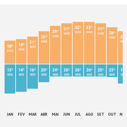
32º
32º
31º
31º
29º
28º
MAX
MAX
MAX
MAX
25º
25º
MAX
MAX
21º
MAX
MAX
19º
18º
MAX
MAX
MAX
13º
14º
16º
20º
24º
26º
26º
26º
25º
23º
19º
MIN
MIN
MIN
MIN
MIN
MIN
MIN
MIN
MIN
MIN
MIN
JAN
FEV
MAR
ABR
MAI
JUN
JUL
AGO
SET
OUT
NO