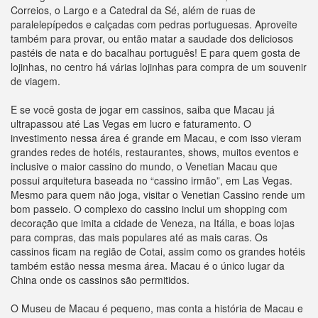
Correios, o Largo e a Catedral da Sé, além de ruas de
paralelepípedos e calçadas com pedras portuguesas. Aproveite
também para provar, ou então matar a saudade dos deliciosos
pastéis de nata e do bacalhau português! E para quem gosta de
lojinhas, no centro há várias lojinhas para compra de um souvenir
de viagem.
E se você gosta de jogar em cassinos, saiba que Macau já
ultrapassou até Las Vegas em lucro e faturamento. O
investimento nessa área é grande em Macau, e com isso vieram
grandes redes de hotéis, restaurantes, shows, muitos eventos e
inclusive o maior cassino do mundo, o Venetian Macau que
possui arquitetura baseada no “cassino irmão”, em Las Vegas.
Mesmo para quem não joga, visitar o Venetian Cassino rende um
bom passeio. O complexo do cassino inclui um shopping com
decoração que imita a cidade de Veneza, na Itália, e boas lojas
para compras, das mais populares até as mais caras. Os
cassinos ficam na região de Cotai, assim como os grandes hotéis
também estão nessa mesma área. Macau é o único lugar da
China onde os cassinos são permitidos.
O Museu de Macau é pequeno, mas conta a história de Macau e