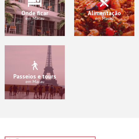
Onde ficar
Alimentação
em Macau
em Macau
Passeios e tours
em Macau