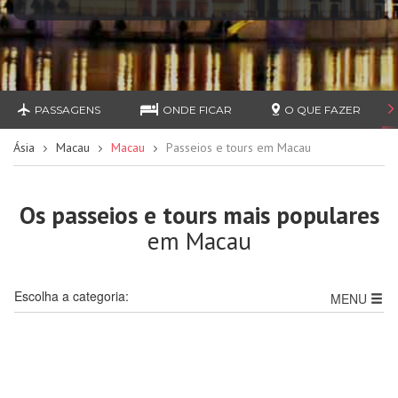
PASSAGENS
ONDE FICAR
O QUE FAZER
Ásia
Macau
Macau
Passeios e tours em Macau
Os passeios e tours mais populares
em Macau
Escolha a categoria:
MENU