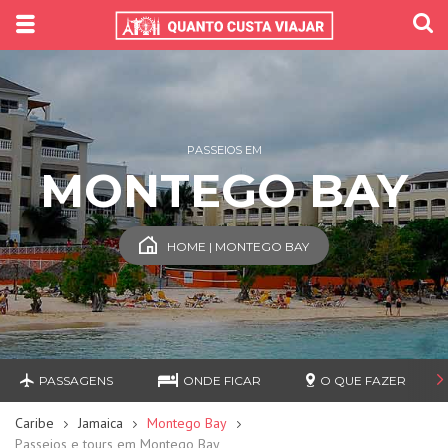
PASSEIOS EM
MONTEGO BAY
HOME | MONTEGO BAY
PASSAGENS
ONDE FICAR
O QUE FAZER
Caribe
Jamaica
Montego Bay
Passeios e tours em Montego Bay