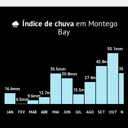
Índice de chuva
em Montego
Bay
55.1mm
42.8mm
35.
35.5mm
30.8mm
27.4mm
16.6mm
15.5mm
12.7mm
9.6mm
6.5mm
JAN
FEV
MAR
ABR
MAI
JUN
JUL
AGO
SET
OUT
NO