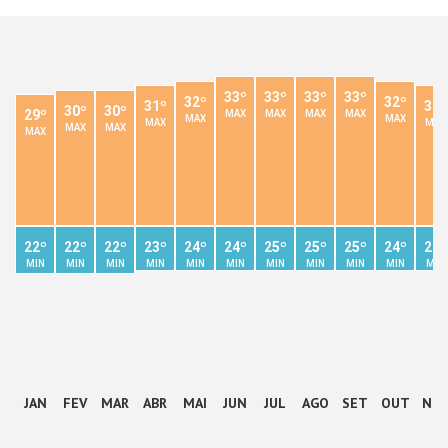
33º
33º
33º
33º
32º
32º
31º
31º
30º
30º
29º
MAX
MAX
MAX
MAX
MAX
MAX
MAX
MAX
MAX
MAX
MAX
22º
22º
22º
23º
24º
24º
25º
25º
25º
24º
24º
MIN
MIN
MIN
MIN
MIN
MIN
MIN
MIN
MIN
MIN
MIN
JAN
FEV
MAR
ABR
MAI
JUN
JUL
AGO
SET
OUT
NO