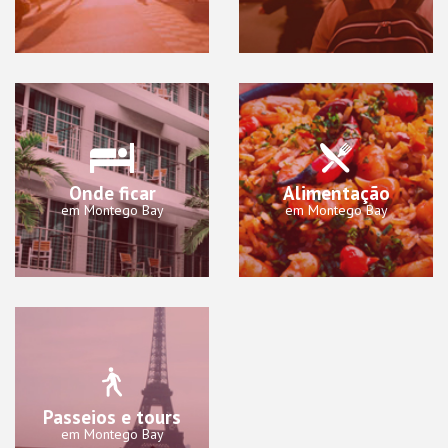
Onde ficar
Alimentação
em Montego Bay
em Montego Bay
Passeios e tours
em Montego Bay