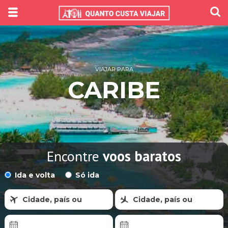
VIAJAR PARA
CARIBE
Encontre
voos baratos
Ida e volta
Só ida
Cidade, país ou
Cidade, país ou
região
região