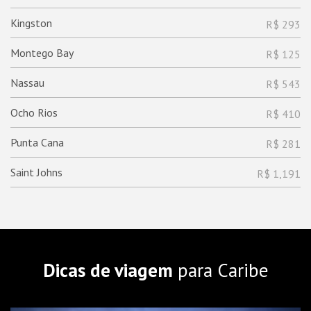
Kingston
R$ 293
Montego Bay
R$ 125
Nassau
R$ 543
Ocho Rios
R$ 410
Punta Cana
R$ 281
Saint Johns
R$ 1,191
Dicas de viagem
para Caribe