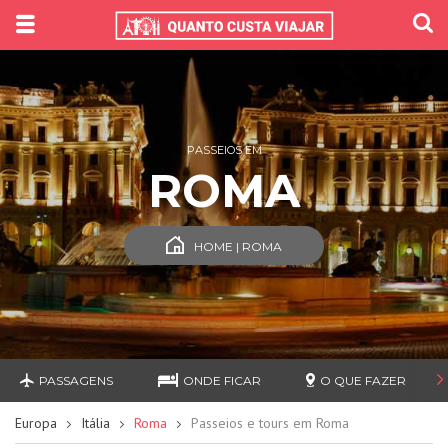
PASSEIOS EM
ROMA
HOME | ROMA
PASSAGENS
ONDE FICAR
O QUE FAZER
Europa
Itália
Roma
Passeios e tours em Roma