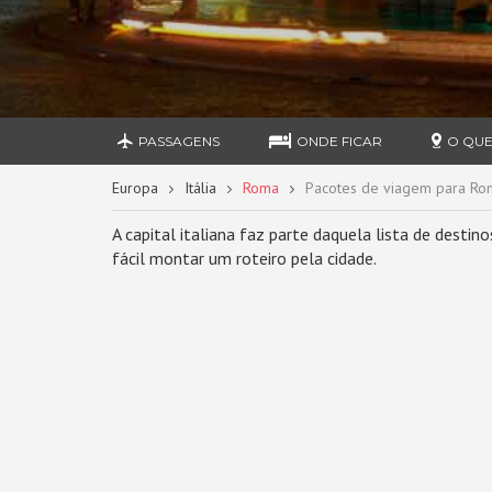
PASSAGENS
ONDE FICAR
O QUE
Europa
Itália
Roma
Pacotes de viagem para Ro
A capital italiana faz parte daquela lista de dest
fácil montar um roteiro pela cidade.