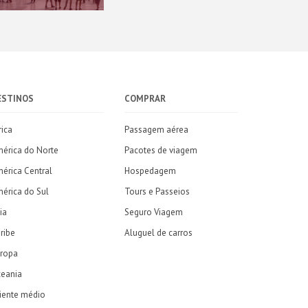
ESTINOS
COMPRAR
rica
Passagem aérea
érica do Norte
Pacotes de viagem
érica Central
Hospedagem
érica do Sul
Tours e Passeios
ia
Seguro Viagem
ribe
Aluguel de carros
ropa
eania
iente médio