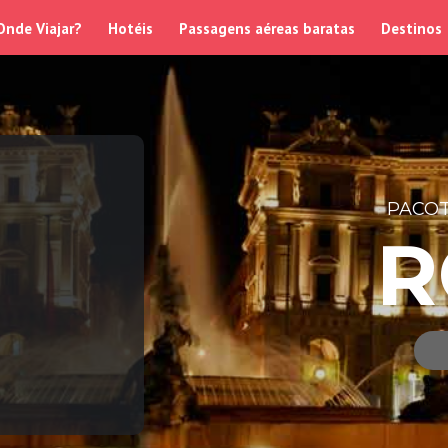
Onde Viajar?
Hotéis
Passagens aéreas baratas
Destinos
PACOT
R