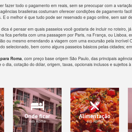
r fazer todo o pagamento em reais, sem se preocupar com a variação
s agências brasileiras costumam oferecer condições de pagamento facil
. E o melhor é que tudo pode ser reservado e pago online, sem sair d
ica é pensar em quais passeios você gostaria de incluir no roteiro, 
Roma fica perfeita com uma passagem por Paris, na França, ou Lisboa,
 Milão ou mesmo emendando a viagem com uma excursão pela incrível C
odo selecionado, bem como alguns passeios básicos pelas cidades; em
 para Roma
, com preço base origem São Paulo, das principais agênc
 dia, cotação do dólar, origem, taxas, opcionais inclusos e sujeitos à
Onde ficar
Alimentação
em Roma
em Roma