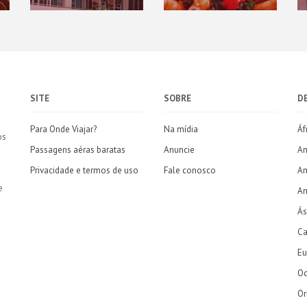
SITE
SOBRE
D
Para Onde Viajar?
Na mídia
Áf
os
Passagens aéras baratas
Anuncie
Am
Privacidade e termos de uso
Fale conosco
Am
e
Am
Ás
Ca
Eu
Oc
Or