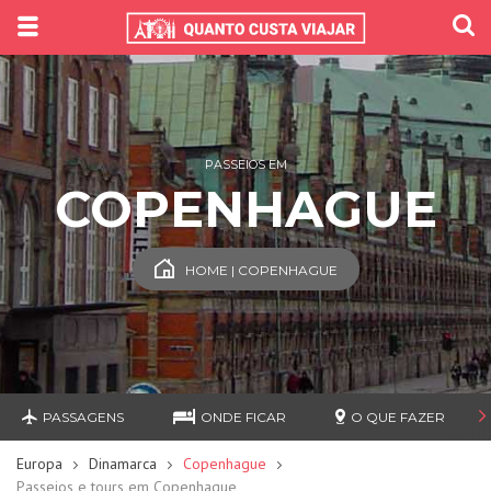
PASSEIOS EM
COPENHAGUE
HOME | COPENHAGUE
PASSAGENS
ONDE FICAR
O QUE FAZER
Europa
Dinamarca
Copenhague
Passeios e tours em Copenhague