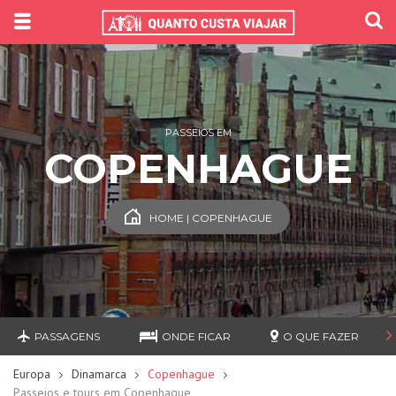
PASSEIOS EM
COPENHAGUE
HOME | COPENHAGUE
PASSAGENS
ONDE FICAR
O QUE FAZER
Europa
Dinamarca
Copenhague
Passeios e tours em Copenhague