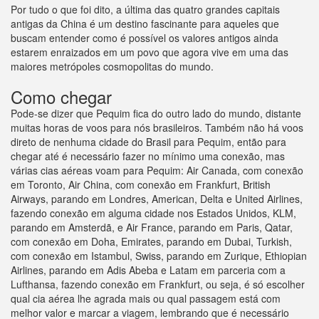
Por tudo o que foi dito, a última das quatro grandes capitais
antigas da China é um destino fascinante para aqueles que
buscam entender como é possível os valores antigos ainda
estarem enraizados em um povo que agora vive em uma das
maiores metrópoles cosmopolitas do mundo.
Como chegar
Pode-se dizer que Pequim fica do outro lado do mundo, distante
muitas horas de voos para nós brasileiros. Também não há voos
direto de nenhuma cidade do Brasil para Pequim, então para
chegar até é necessário fazer no mínimo uma conexão, mas
várias cias aéreas voam para Pequim: Air Canada, com conexão
em Toronto, Air China, com conexão em Frankfurt, British
Airways, parando em Londres, American, Delta e United Airlines,
fazendo conexão em alguma cidade nos Estados Unidos, KLM,
parando em Amsterdã, e Air France, parando em Paris, Qatar,
com conexão em Doha, Emirates, parando em Dubai, Turkish,
com conexão em Istambul, Swiss, parando em Zurique, Ethiopian
Airlines, parando em Adis Abeba e Latam em parceria com a
Lufthansa, fazendo conexão em Frankfurt, ou seja, é só escolher
qual cia aérea lhe agrada mais ou qual passagem está com
melhor valor e marcar a viagem, lembrando que é necessário