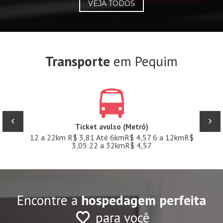
VEJA TODOS
Transporte
em Pequim
‹
›
Ticket avulso (Metrô)
12 a 22km R$ 3,81 Até 6kmR$ 4,57 6 a 12kmR$
3,05 22 a 32kmR$ 4,57
Encontre a
hospedagem perfeita
para você