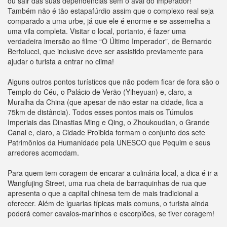
ou sair das suas dependências sem o aval do imperador!
Também não é tão estapafúrdio assim que o complexo real seja
comparado a uma urbe, já que ele é enorme e se assemelha a
uma vila completa. Visitar o local, portanto, é fazer uma
verdadeira imersão ao filme “O Último Imperador”, de Bernardo
Bertolucci, que inclusive deve ser assistido previamente para
ajudar o turista a entrar no clima!
Alguns outros pontos turísticos que não podem ficar de fora são o
Templo do Céu, o Palácio de Verão (Yiheyuan) e, claro, a
Muralha da China (que apesar de não estar na cidade, fica a
75km de distância). Todos esses pontos mais os Túmulos
Imperiais das Dinastias Ming e Qing, o Zhoukoudian, o Grande
Canal e, claro, a Cidade Proibida formam o conjunto dos sete
Patrimônios da Humanidade pela UNESCO que Pequim e seus
arredores acomodam.
Para quem tem coragem de encarar a culinária local, a dica é ir a
Wangfujing Street, uma rua cheia de barraquinhas de rua que
apresenta o que a capital chinesa tem de mais tradicional a
oferecer. Além de iguarias típicas mais comuns, o turista ainda
poderá comer cavalos-marinhos e escorpiões, se tiver coragem!