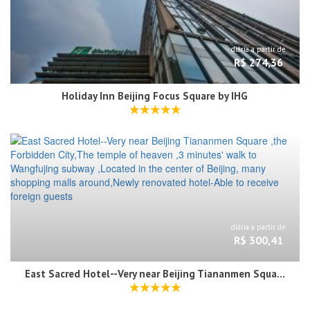
diária a partir de
R$ 274,36
Holiday Inn Beijing Focus Square by IHG
diária a partir de
R$ 300,41
East Sacred Hotel--Very near Beijing Tiananmen Square ,the Forbidden City,The temple of heaven ,3 minutes' walk to Wangfujing subway ,Located in the center of Beijing, many shopping malls around,Newly renovated hotel-Able to receive foreign guests