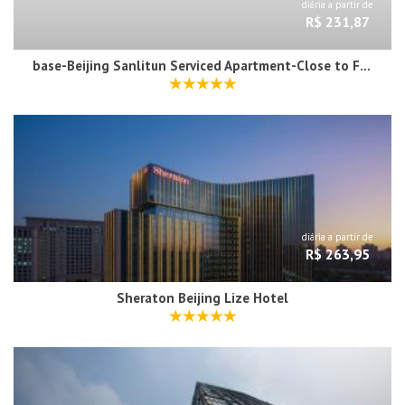
diária a partir de
R$ 231,87
base-Beijing Sanlitun Serviced Apartment-Close to Forbidden City, Tian'anmen Square &Bike rental &Subway Line 2&3&17 &Free coffee &Washing machine, Kitchen &English speaking &High speed free WiFi &Robot
diária a partir de
R$ 263,95
Sheraton Beijing Lize Hotel