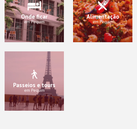
Onde ficar
Alimentação
em Pequim
em Pequim
Passeios e tours
em Pequim