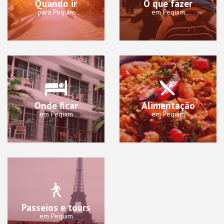
Quando ir
O que fazer
para Pequim
em Pequim
Onde ficar
Alimentação
em Pequim
em Pequim
Passeios e tours
em Pequim