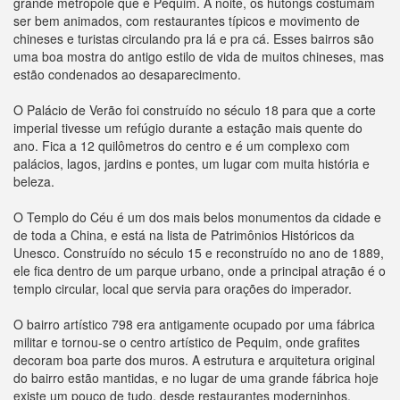
grande metrópole que é Pequim. À noite, os hutongs costumam
ser bem animados, com restaurantes típicos e movimento de
chineses e turistas circulando pra lá e pra cá. Esses bairros são
uma boa mostra do antigo estilo de vida de muitos chineses, mas
estão condenados ao desaparecimento.
O Palácio de Verão foi construído no século 18 para que a corte
imperial tivesse um refúgio durante a estação mais quente do
ano. Fica a 12 quilômetros do centro e é um complexo com
palácios, lagos, jardins e pontes, um lugar com muita história e
beleza.
O Templo do Céu é um dos mais belos monumentos da cidade e
de toda a China, e está na lista de Patrimônios Históricos da
Unesco. Construído no século 15 e reconstruído no ano de 1889,
ele fica dentro de um parque urbano, onde a principal atração é o
templo circular, local que servia para orações do imperador.
O bairro artístico 798 era antigamente ocupado por uma fábrica
militar e tornou-se o centro artístico de Pequim, onde grafites
decoram boa parte dos muros. A estrutura e arquitetura original
do bairro estão mantidas, e no lugar de uma grande fábrica hoje
existe um pouco de tudo, desde restaurantes moderninhos,