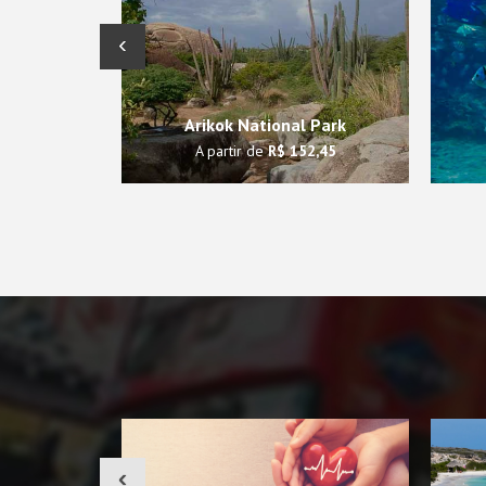
‹
Arikok National Park
A partir de
R$ 152,45
‹