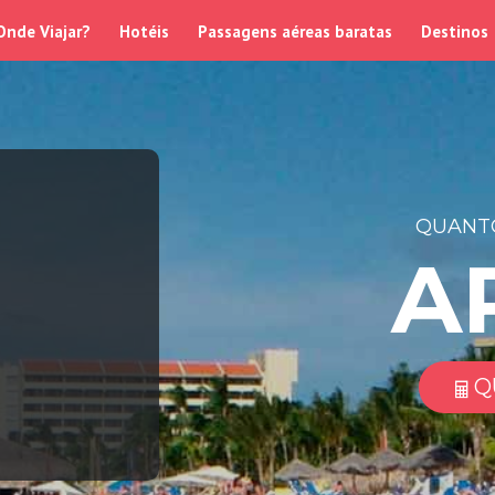
Onde Viajar?
Hotéis
Passagens aéreas baratas
Destinos
QUANTO
A
Q