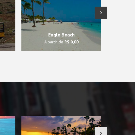
›
Eagle Beach
A partir de
R$ 0,00
A 
›