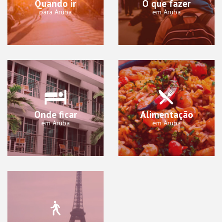
Quando ir
O que fazer
para Aruba
em Aruba
Onde ficar
Alimentação
em Aruba
em Aruba