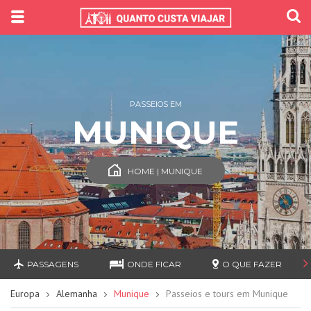
PASSEIOS EM
MUNIQUE
HOME | MUNIQUE
PASSAGENS
ONDE FICAR
O QUE FAZER
Europa
Alemanha
Munique
Passeios e tours em Munique