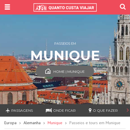
PASSEIOS EM
MUNIQUE
HOME | MUNIQUE
PASSAGENS
ONDE FICAR
O QUE FAZER
Europa
Alemanha
Munique
Passeios e tours em Munique