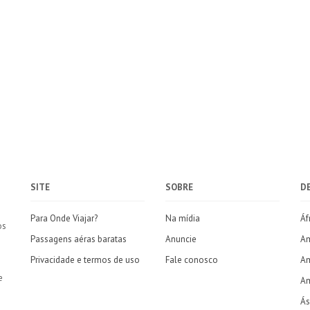
SITE
SOBRE
D
Para Onde Viajar?
Na mídia
Áf
os
Passagens aéras baratas
Anuncie
Am
Privacidade e termos de uso
Fale conosco
Am
e
Am
Ás