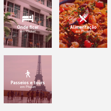
Onde ficar
Alimentação
em Phuket
em Phuket
Passeios e tours
em Phuket