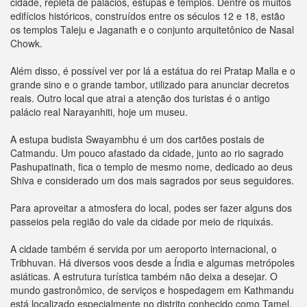
cidade, repleta de palácios, estupas e templos. Dentre os muitos
edifícios históricos, construídos entre os séculos 12 e 18, estão
os templos Taleju e Jaganath e o conjunto arquitetônico de Nasal
Chowk.
Além disso, é possível ver por lá a estátua do rei Pratap Malla e o
grande sino e o grande tambor, utilizado para anunciar decretos
reais. Outro local que atrai a atenção dos turistas é o antigo
palácio real Narayanhiti, hoje um museu.
A estupa budista Swayambhu é um dos cartões postais de
Catmandu. Um pouco afastado da cidade, junto ao rio sagrado
Pashupatinath, fica o templo de mesmo nome, dedicado ao deus
Shiva e considerado um dos mais sagrados por seus seguidores.
Para aproveitar a atmosfera do local, podes ser fazer alguns dos
passeios pela região do vale da cidade por meio de riquixás.
A cidade também é servida por um aeroporto internacional, o
Tribhuvan. Há diversos voos desde a Índia e algumas metrópoles
asiáticas. A estrutura turística também não deixa a desejar. O
mundo gastronômico, de serviços e hospedagem em Kathmandu
está localizado especialmente no distrito conhecido como Tamel,