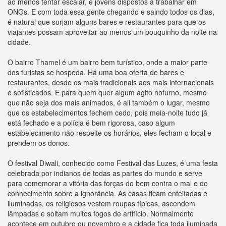
ao menos tentar escalar, e jovens dispostos a trabalhar em
ONGs. E com toda essa gente chegando e saindo todos os dias,
é natural que surjam alguns bares e restaurantes para que os
viajantes possam aproveitar ao menos um pouquinho da noite na
cidade.
O bairro Thamel é um bairro bem turístico, onde a maior parte
dos turistas se hospeda. Há uma boa oferta de bares e
restaurantes, desde os mais tradicionais aos mais internacionais
e sofisticados. E para quem quer algum agito noturno, mesmo
que não seja dos mais animados, é ali também o lugar, mesmo
que os estabelecimentos fechem cedo, pois meia-noite tudo já
está fechado e a polícia é bem rigorosa, caso algum
estabelecimento não respeite os horários, eles fecham o local e
prendem os donos.
O festival Diwali, conhecido como Festival das Luzes, é uma festa
celebrada por indianos de todas as partes do mundo e serve
para comemorar a vitória das forças do bem contra o mal e do
conhecimento sobre a ignorância. As casas ficam enfeitadas e
iluminadas, os religiosos vestem roupas típicas, ascendem
lâmpadas e soltam muitos fogos de artifício. Normalmente
acontece em outubro ou novembro e a cidade fica toda iluminada