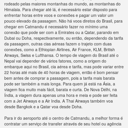
rodeado pelas maiores montanhas do mundo, as montanhas do
Himalaia. Para chegar até lá, é necessário estar disposto para
enfrentar horas entre voos e conexões e pagar um valor um
pouco elevado da passagem. Não há voos diretos do Brasil, para
chegar em Catmandu é necessário fazer no mínimo uma
conexão que pode ser com a Emirates ou a Qatar, parando em
Dubai ou Doha, respectivamente, ou então, dependendo da tarifa
da passagem, outras cias aéreas fazem o trajeto com duas
conexões, como a Ethiopian Airlines, Air France, KLM, British
Airways, Swiss e Lufthansa. O tempo de viagem do Brasil até o
Nepal vai depender de vários fatores, como a origem do
embarque aqui no Brasil, cia aérea e tarifa, mas pode variar entre
22 horas até mais de 40 horas de viagem, então é bom pensar
bem antes de comprar a passagem, pois a tarifa mais barata
pode ser também a mais longa. Para quem já está na Ásia, a
viagem fica muito mais fácil, barata e curta. De Nova Délhi, na
Índia, a viagem dura apenas uma hora e meia e pode ser feita
com a Jet Airways e a Air India. A Thai Airways também voa
desde Bangkok e a Qatar voa desde Doha.
Para ir do aeroporto até o centro de Catmandu, a melhor forma é
contratar um serviço de transfer através de seu hotel ou agência