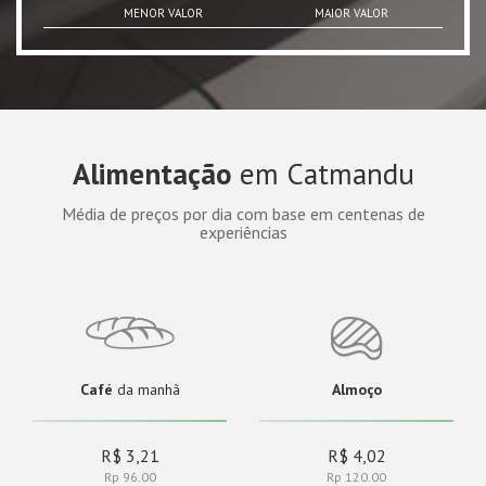
MENOR VALOR
MAIOR VALOR
Alimentação
em Catmandu
Média de preços por dia com base em centenas de
experiências
Café
da manhã
Almoço
R$ 3,21
R$ 4,02
Rp 96.00
Rp 120.00