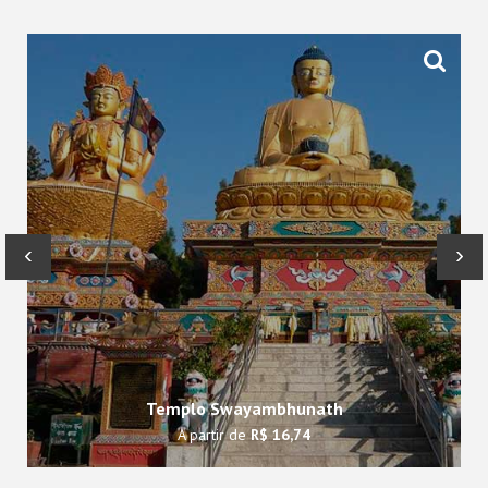
‹
›
Templo Swayambhunath
A partir de
R$ 16,74