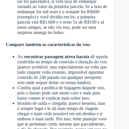
(se for parcelado), aí vem taxa de embarque
somado ao valor da primeira parcela. Se a taxa de
embarque for mil reais e o restante for R$600
(exemplo) e você dividiu em 6x, a primeira
parcela virá R$1.600 e o resto 5x de R$100 e aí
meus amigos, se não viu isso, pode ser uma
surpresa amarga no bolso.
Compare também as características do voo:
Ao
encontrar passagem aérea barata
dê aquela
conferida no tempo de conexão e duração do voo
(parece aceitável, mas especialmente na volta que
todo viajante volta exausto, impossível aguentar
conexão de 24h parado em qualquer aeroporto
sem onde sequer deitar ou tomar banho);
Confira qual a política de bagagem daquele voo,
pois o barato pode sair muito caro e mais para
baixo vamos te explicar mais sobre isso;
Horário de saída e chegada: parece besteira, mas
é sempre legal e te dá mais tempo de viagem
chegar o mais cedo possível em um destino e ir
embora o mais tarde. Por isso, tente planejar voos
que te permitam curtir, mesmo que parcialmente,