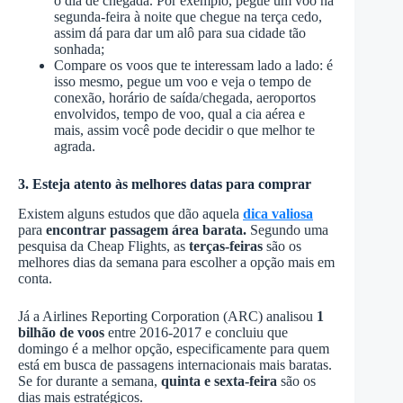
o dia de chegada. Por exemplo, pegue um voo na
segunda-feira à noite que chegue na terça cedo,
assim dá para dar um alô para sua cidade tão
sonhada;
Compare os voos que te interessam lado a lado: é
isso mesmo, pegue um voo e veja o tempo de
conexão, horário de saída/chegada, aeroportos
envolvidos, tempo de voo, qual a cia aérea e
mais, assim você pode decidir o que melhor te
agrada.
3. Esteja atento às melhores datas para comprar
Existem alguns estudos que dão aquela
dica valiosa
para
encontrar passagem área barata.
Segundo uma
pesquisa da Cheap Flights, as
terças-feiras
são os
melhores dias da semana para escolher a opção mais em
conta.
Já a Airlines Reporting Corporation (ARC) analisou
1
bilhão de voos
entre 2016-2017 e concluiu que
domingo é a melhor opção, especificamente para quem
está em busca de passagens internacionais mais baratas.
Se for durante a semana,
quinta e sexta-feira
são os
dias mais estratégicos.