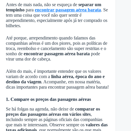
Antes de mais nada, não se esqueça de
separar um
tempinho
para
encontrar passagem aérea barata
. Se
tem uma coisa que você não quer sentir é
arrependimento, especialmente após já ter comprado os
bilhetes.
Até porque, arrependimento quando falamos das
companhias aéreas é um dos piores, pois as políticas de
troca, reembolso e cancelamento são super restritas e o
sonho de
encontrar passagem aérea barata
pode
virar uma dor de cabeça.
Além do mais, é importante entender que os valores
variam de acordo com a
linha aérea, época do ano e
destino da viagem
. Acompanhe, em nossa matéria,
dicas importantes para encontrar passagem aérea barata!
1. Compare os preços das passagens aéreas
Se há folgas na agenda, não deixe de
comparar os
preços das passagens aéreas em vários sites
,
incluindo sempre as páginas oficiais das companhias
que mais te interessam. Observe sempre os
valores das
taxas adicionais
, que normalmente são os que mais