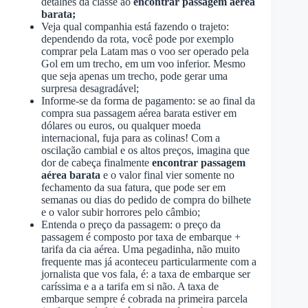
detalhes da classe ao
encontrar passagem aérea
barata;
Veja qual companhia está fazendo o trajeto:
dependendo da rota, você pode por exemplo
comprar pela Latam mas o voo ser operado pela
Gol em um trecho, em um voo inferior. Mesmo
que seja apenas um trecho, pode gerar uma
surpresa desagradável;
Informe-se da forma de pagamento: se ao final da
compra sua passagem aérea barata estiver em
dólares ou euros, ou qualquer moeda
internacional, fuja para as colinas! Com a
oscilação cambial e os altos preços, imagina que
dor de cabeça finalmente
encontrar passagem
aérea barata
e o valor final vier somente no
fechamento da sua fatura, que pode ser em
semanas ou dias do pedido de compra do bilhete
e o valor subir horrores pelo câmbio;
Entenda o preço da passagem: o preço da
passagem é composto por taxa de embarque +
tarifa da cia aérea. Uma pegadinha, não muito
frequente mas já aconteceu particularmente com a
jornalista que vos fala, é: a taxa de embarque ser
caríssima e a a tarifa em si não. A taxa de
embarque sempre é cobrada na primeira parcela