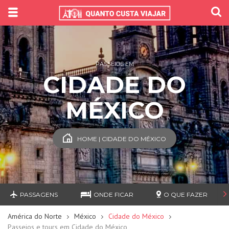
PASSEIOS EM
CIDADE DO
MÉXICO
HOME | CIDADE DO MÉXICO
PASSAGENS
ONDE FICAR
O QUE FAZER
América do Norte
México
Cidade do México
Passeios e tours em Cidade do México