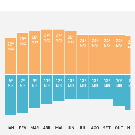
27º
27º
26º
26º
25º
24º
24º
24º
24º
MAX
MAX
23º
MAX
MAX
22º
MAX
MAX
MAX
MAX
MAX
MAX
MAX
6º
7º
9º
11º
12º
13º
13º
13º
13º
10º
8º
MIN
MIN
MIN
MIN
MIN
MIN
MIN
MIN
MIN
MIN
MIN
JAN
FEV
MAR
ABR
MAI
JUN
JUL
AGO
SET
OUT
NO