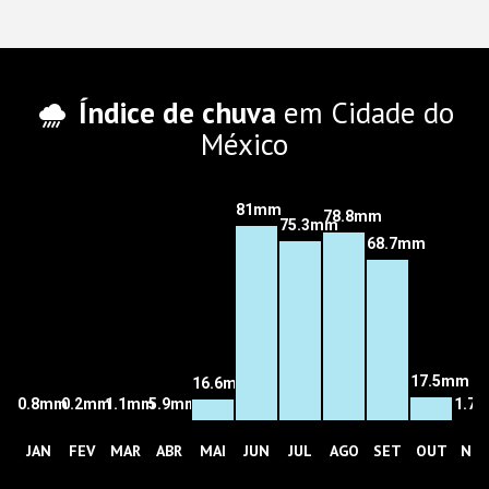
Índice de chuva
em Cidade do
México
81mm
78.8mm
75.3mm
68.7mm
17.5mm
16.6mm
0.8mm
0.2mm
1.1mm
5.9mm
1.7
JAN
FEV
MAR
ABR
MAI
JUN
JUL
AGO
SET
OUT
NO