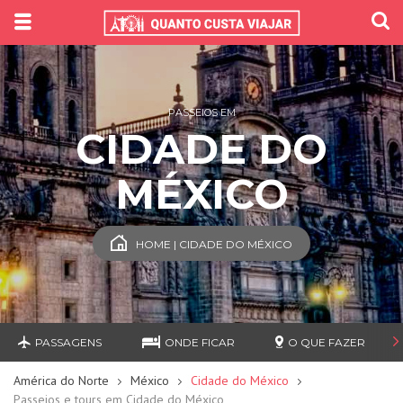
PASSEIOS EM
CIDADE DO
MÉXICO
HOME | CIDADE DO MÉXICO
PASSAGENS
ONDE FICAR
O QUE FAZER
América do Norte
México
Cidade do México
Passeios e tours em Cidade do México