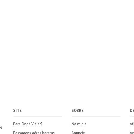
SITE
SOBRE
D
Para Onde Viajar?
Na mídia
Áf
os
Passagens aéras baratas
Anuncie
Am