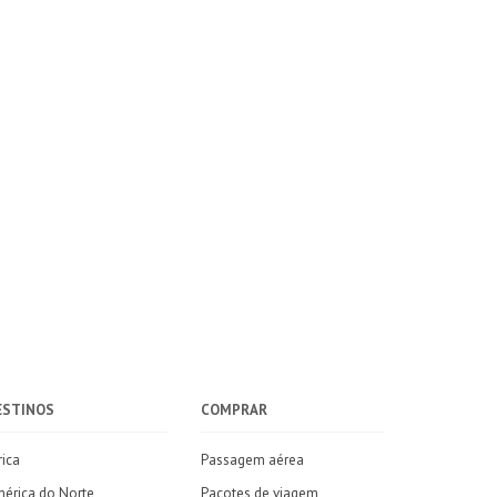
ESTINOS
COMPRAR
rica
Passagem aérea
érica do Norte
Pacotes de viagem