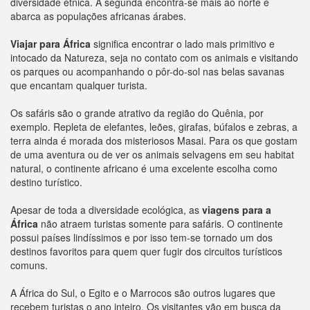
diversidade étnica. A segunda encontra-se mais ao norte e
abarca as populações africanas árabes.
Viajar para África
significa encontrar o lado mais primitivo e
intocado da Natureza, seja no contato com os animais e visitando
os parques ou acompanhando o pôr-do-sol nas belas savanas
que encantam qualquer turista.
Os safáris são o grande atrativo da região do Quênia, por
exemplo. Repleta de elefantes, leões, girafas, búfalos e zebras, a
terra ainda é morada dos misteriosos Masai. Para os que gostam
de uma aventura ou de ver os animais selvagens em seu habitat
natural, o continente africano é uma excelente escolha como
destino turístico.
Apesar de toda a diversidade ecológica, as
viagens para a
África
não atraem turistas somente para safáris. O continente
possui países lindíssimos e por isso tem-se tornado um dos
destinos favoritos para quem quer fugir dos circuitos turísticos
comuns.
A África do Sul, o Egito e o Marrocos são outros lugares que
recebem turistas o ano inteiro. Os visitantes vão em busca da