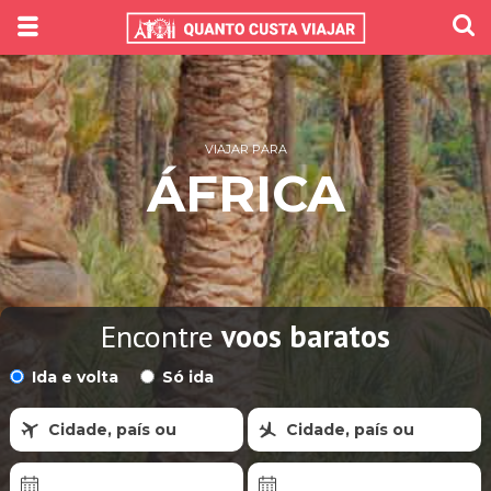
VIAJAR PARA
ÁFRICA
Encontre
voos baratos
Ida e volta
Só ida
Cidade, país ou
Cidade, país ou
região
região