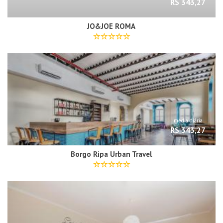
R$ 343,27
JO&JOE ROMA
média diária
R$ 343,27
Borgo Ripa Urban Travel