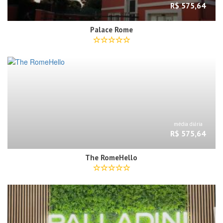
R$ 575,64
Palace Rome
média diária
R$ 575,64
The RomeHello