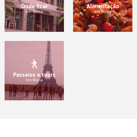
Onde ficar
Alimentação
em Roma
em Roma
Passeios e tours
em Roma