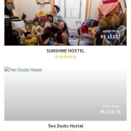
média diária
R$ 137,57
SUNSHINE HOSTEL
média diária
R$ 213,76
Two Ducks Hostel