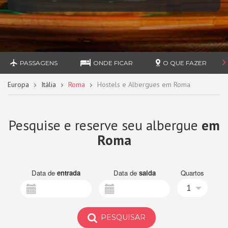
PASSAGENS
ONDE FICAR
O QUE FAZER
Europa
Itália
Roma
Hostels e Albergues em Roma
Pesquise e reserve seu albergue
em
Roma
Data de
entrada
Data de
saida
Quartos
1
PESQUISAR