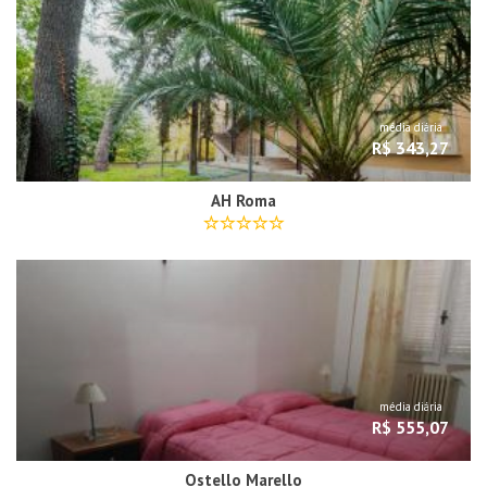
média diária
R$ 343,27
AH Roma
média diária
R$ 555,07
Ostello Marello