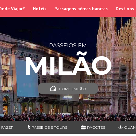
Onde Viajar?
Hotéis
Passagens aéreas baratas
Destinos
PASSEIOS EM
MILÃO
HOME | MILÃO
 FAZER
PASSEIOS E TOURS
PACOTES
QUAN