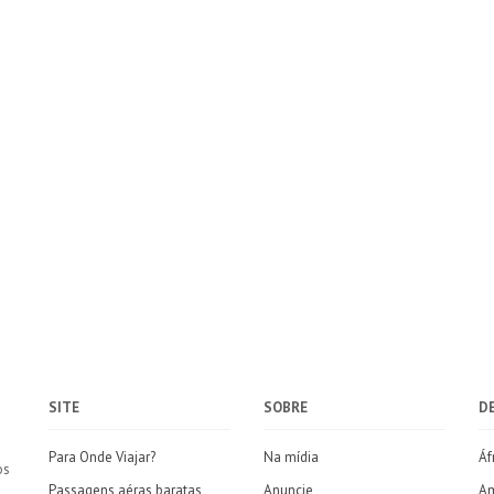
SITE
SOBRE
D
Para Onde Viajar?
Na mídia
Áf
os
Passagens aéras baratas
Anuncie
Am