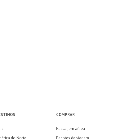
ESTINOS
COMPRAR
rica
Passagem aérea
érica do Norte
Pacotes de viagem