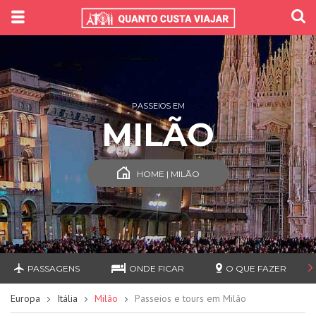
PASSEIOS EM
MILÃO
HOME | MILÃO
PASSAGENS
ONDE FICAR
O QUE FAZER
Europa
Itália
Milão
Passeios e tours em Milão