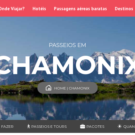
Onde Viajar?
Hotéis
Passagens aéreas baratas
Destinos
PASSEIOS EM
CHAMONI
HOME | CHAMONIX
 FAZER
PASSEIOS E TOURS
PACOTES
QUAN