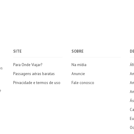
SITE
SOBRE
D
Para Onde Viajar?
Na mídia
Áf
os
Passagens aéras baratas
Anuncie
Am
Privacidade e termos de uso
Fale conosco
Am
e
Am
Ás
Ca
Eu
Oc