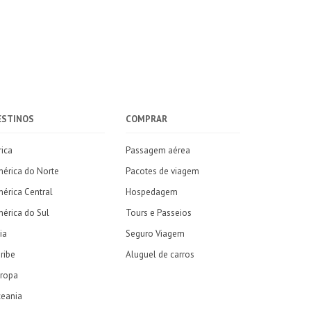
ESTINOS
COMPRAR
rica
Passagem aérea
érica do Norte
Pacotes de viagem
érica Central
Hospedagem
érica do Sul
Tours e Passeios
ia
Seguro Viagem
ribe
Aluguel de carros
ropa
eania