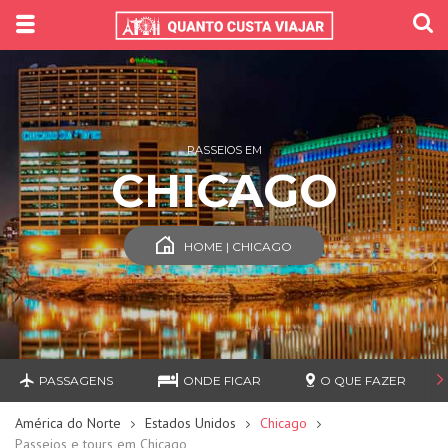
PASSEIOS EM
CHICAGO
HOME | CHICAGO
PASSAGENS
ONDE FICAR
O QUE FAZER
América do Norte
Estados Unidos
Chicago
Passeios e tours em Chicago