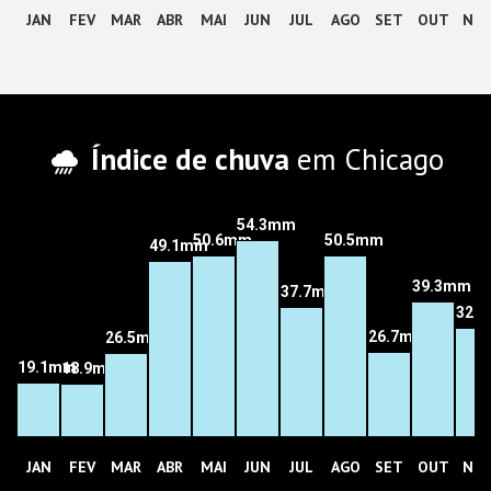
JAN
FEV
MAR
ABR
MAI
JUN
JUL
AGO
SET
OUT
NO
Índice de chuva
em Chicago
54.3mm
50.6mm
50.5mm
49.1mm
39.3mm
37.7mm
32.
26.7mm
26.5mm
19.1mm
18.9mm
JAN
FEV
MAR
ABR
MAI
JUN
JUL
AGO
SET
OUT
NO