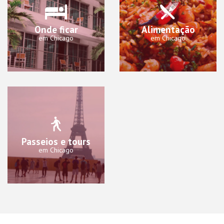
Onde ficar
Alimentação
em Chicago
em Chicago
Passeios e tours
em Chicago