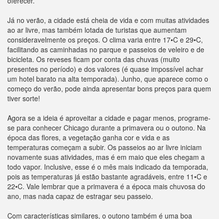
oferecer.
Já no verão, a cidade está cheia de vida e com muitas atividades
ao ar livre, mas também lotada de turistas que aumentam
consideravelmente os preços. O clima varia entre 17•C e 29•C,
facilitando as caminhadas no parque e passeios de veleiro e de
bicicleta. Os reveses ficam por conta das chuvas (muito
presentes no período) e dos valores (é quase impossível achar
um hotel barato na alta temporada). Junho, que aparece como o
começo do verão, pode ainda apresentar bons preços para quem
tiver sorte!
Agora se a ideia é aproveitar a cidade e pagar menos, programe-
se para conhecer Chicago durante a primavera ou o outono. Na
época das flores, a vegetação ganha cor e vida e as
temperaturas começam a subir. Os passeios ao ar livre iniciam
novamente suas atividades, mas é em maio que eles chegam a
todo vapor. Inclusive, esse é o mês mais indicado da temporada,
pois as temperaturas já estão bastante agradáveis, entre 11•C e
22•C. Vale lembrar que a primavera é a época mais chuvosa do
ano, mas nada capaz de estragar seu passeio.
Com características similares, o outono também é uma boa