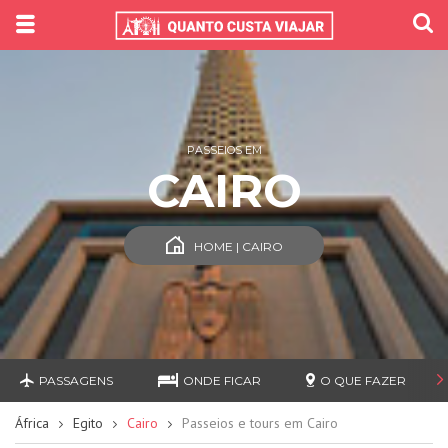
PASSEIOS EM
CAIRO
HOME | CAIRO
PASSAGENS
ONDE FICAR
O QUE FAZER
África
Egito
Cairo
Passeios e tours em Cairo