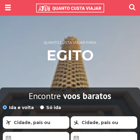
QUANTO CUSTA VIAJAR PARA
EGITO
Encontre
voos baratos
Ida e volta
Só ida
Cidade, país ou
Cidade, país ou
região
região