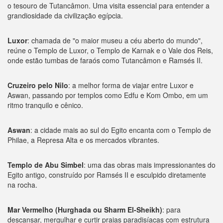
o tesouro de Tutancâmon. Uma visita essencial para entender a
grandiosidade da civilização egípcia.
Luxor
: chamada de "o maior museu a céu aberto do mundo",
reúne o Templo de Luxor, o Templo de Karnak e o Vale dos Reis,
onde estão tumbas de faraós como Tutancâmon e Ramsés II.
Cruzeiro pelo Nilo
: a melhor forma de viajar entre Luxor e
Aswan, passando por templos como Edfu e Kom Ombo, em um
ritmo tranquilo e cênico.
Aswan
: a cidade mais ao sul do Egito encanta com o Templo de
Philae, a Represa Alta e os mercados vibrantes.
Templo de Abu Simbel
: uma das obras mais impressionantes do
Egito antigo, construído por Ramsés II e esculpido diretamente
na rocha.
Mar Vermelho (Hurghada ou Sharm El-Sheikh)
: para
descansar, mergulhar e curtir praias paradisíacas com estrutura