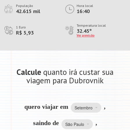
População
Hora local
42.615 mil
16:40
Temperatura local
1 Euro
32.45º
R$ 5,93
Ver previsão
Calcule
quanto irá custar sua
viagem para Dubrovnik
quero viajar em
,
Setembro
saindo de
,
São Paulo