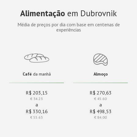
Alimentação
em Dubrovnik
Média de preços por dia com base em centenas de
experiências
Café
da manhã
Almoço
R$ 203,15
R$ 270,63
€ 34.23
€ 45.60
a
a
R$ 330,16
R$ 498,53
€ 55.63
€ 84.00