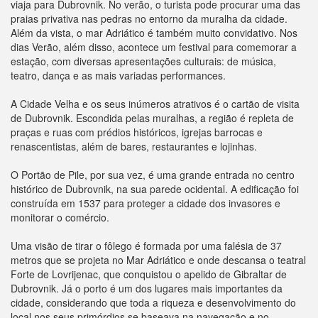
viaja para Dubrovnik. No verão, o turista pode procurar uma das
praias privativa nas pedras no entorno da muralha da cidade.
Além da vista, o mar Adriático é também muito convidativo. Nos
dias Verão, além disso, acontece um festival para comemorar a
estação, com diversas apresentações culturais: de música,
teatro, dança e as mais variadas performances.
A Cidade Velha e os seus inúmeros atrativos é o cartão de visita
de Dubrovnik. Escondida pelas muralhas, a região é repleta de
praças e ruas com prédios históricos, igrejas barrocas e
renascentistas, além de bares, restaurantes e lojinhas.
O Portão de Pile, por sua vez, é uma grande entrada no centro
histórico de Dubrovnik, na sua parede ocidental. A edificação foi
construída em 1537 para proteger a cidade dos invasores e
monitorar o comércio.
Uma visão de tirar o fôlego é formada por uma falésia de 37
metros que se projeta no Mar Adriático e onde descansa o teatral
Forte de Lovrijenac, que conquistou o apelido de Gibraltar de
Dubrovnik. Já o porto é um dos lugares mais importantes da
cidade, considerando que toda a riqueza e desenvolvimento do
local nos seus primórdios se baseava na navegação e no