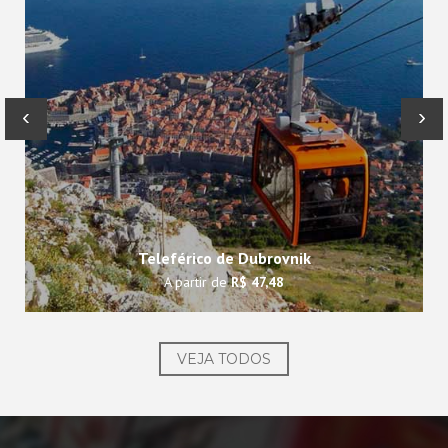
‹
›
Teleférico de Dubrovnik
A partir de
R$ 47,48
VEJA TODOS