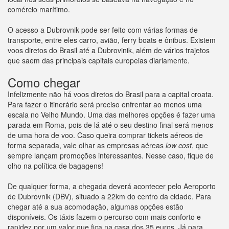
comércio marítimo.
O acesso a Dubrovnik pode ser feito com várias formas de
transporte, entre eles carro, avião, ferry boats e ônibus. Existem
voos diretos do Brasil até a Dubrovinik, além de vários trajetos
que saem das principais capitais europeias diariamente.
Como chegar
Infelizmente não há voos diretos do Brasil para a capital croata.
Para fazer o itinerário será preciso enfrentar ao menos uma
escala no Velho Mundo. Uma das melhores opções é fazer uma
parada em Roma, pois de lá até o seu destino final será menos
de uma hora de voo. Caso queira comprar tickets aéreos de
forma separada, vale olhar as empresas aéreas
low cost
, que
sempre lançam promoções interessantes. Nesse caso, fique de
olho na política de bagagens!
De qualquer forma, a chegada deverá acontecer pelo Aeroporto
de Dubrovnik (DBV), situado a 22km do centro da cidade. Para
chegar até a sua acomodação, algumas opções estão
disponíveis. Os táxis fazem o percurso com mais conforto e
rapidez por um valor que fica na casa dos 35 euros. Já para