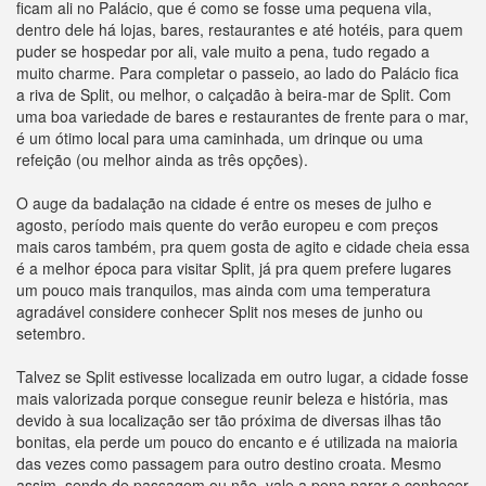
ficam ali no Palácio, que é como se fosse uma pequena vila,
dentro dele há lojas, bares, restaurantes e até hotéis, para quem
puder se hospedar por ali, vale muito a pena, tudo regado a
muito charme. Para completar o passeio, ao lado do Palácio fica
a riva de Split, ou melhor, o calçadão à beira-mar de Split. Com
uma boa variedade de bares e restaurantes de frente para o mar,
é um ótimo local para uma caminhada, um drinque ou uma
refeição (ou melhor ainda as três opções).
O auge da badalação na cidade é entre os meses de julho e
agosto, período mais quente do verão europeu e com preços
mais caros também, pra quem gosta de agito e cidade cheia essa
é a melhor época para visitar Split, já pra quem prefere lugares
um pouco mais tranquilos, mas ainda com uma temperatura
agradável considere conhecer Split nos meses de junho ou
setembro.
Talvez se Split estivesse localizada em outro lugar, a cidade fosse
mais valorizada porque consegue reunir beleza e história, mas
devido à sua localização ser tão próxima de diversas ilhas tão
bonitas, ela perde um pouco do encanto e é utilizada na maioria
das vezes como passagem para outro destino croata. Mesmo
assim, sendo de passagem ou não, vale a pena parar e conhecer