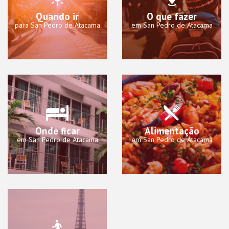
Quando ir
O que fazer
para San Pedro de Atacama
em San Pedro de Atacama
Onde ficar
Alimentação
em San Pedro de Atacama
em San Pedro de Atacama