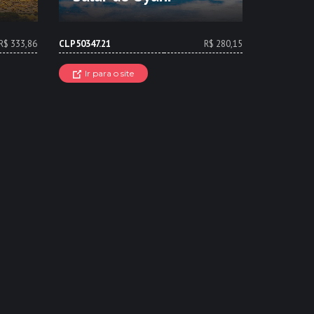
R$ 333,86
CLP50347.21
R$ 280,15
Ir para o site