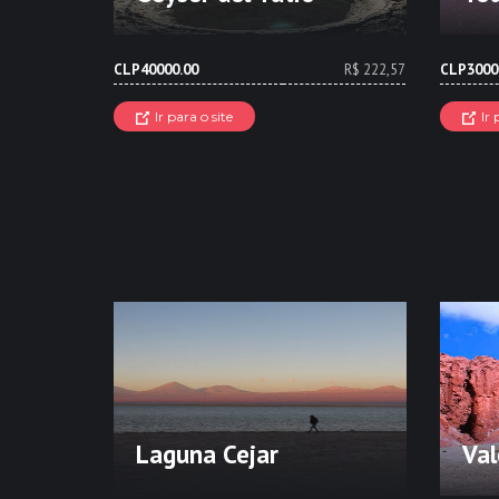
CLP40000.00
R$ 222,57
CLP3000
Ir para o site
Ir 
Laguna Cejar
Val