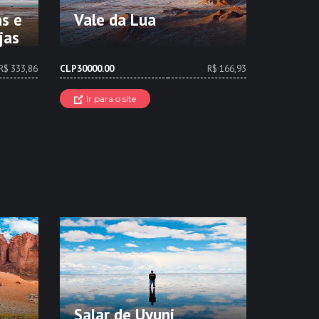
as e
Vale da Lua
jas
R$ 333,86
CLP30000.00
R$ 166,93
Ir para o site
s
Salar de Uyuni