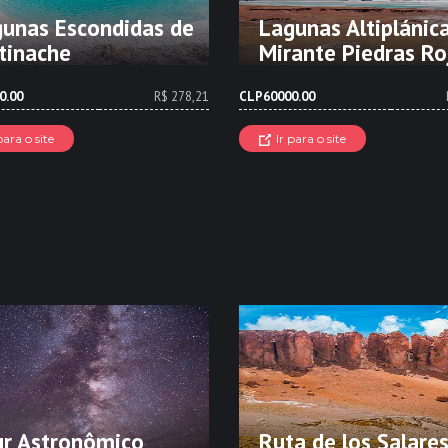
unas Escondidas de
Lagunas Altiplánic
tinache
Mirante Piedras Ro
0.00
R$ 278,21
CLP60000.00
para o site
Ir para o site
r Astronômico
Ruta de los Salare