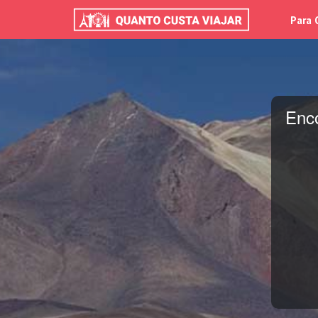
Para 
Enc