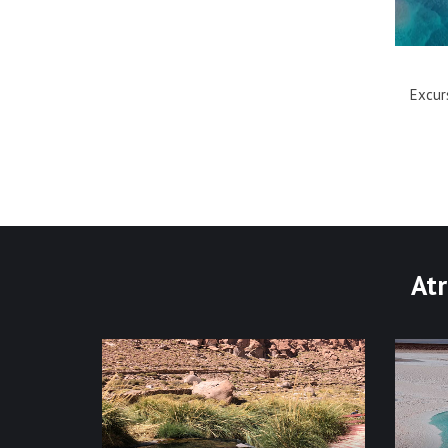
Excur
Atr