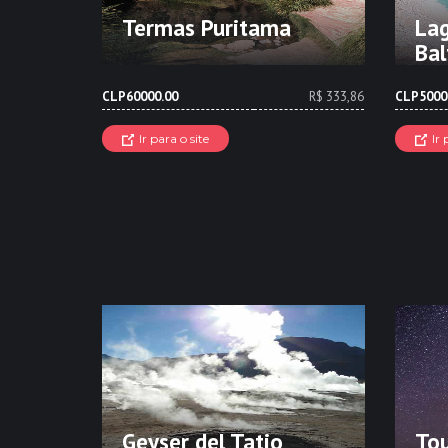
Termas Puritama
Lag
Bal
CLP60000.00
R$ 333,86
CLP5000
Ir para o site
Ir 
Geyser del Tatio
Tou