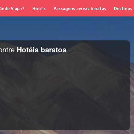
Onde Viajar?
Hotéis
Passagens aéreas baratas
Destinos
ontre
Hotéis baratos