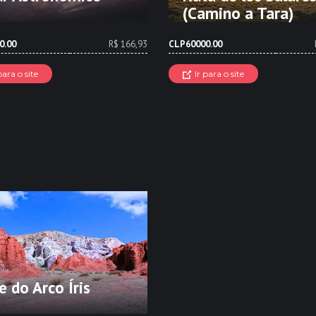
(Camino a Tara)
0.00
R$ 166,93
CLP60000.00
para o site
Ir para o site
e do Arco Íris