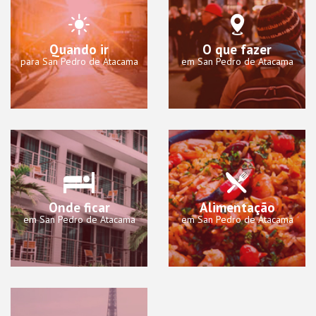
Quando ir
O que fazer
para San Pedro de Atacama
em San Pedro de Atacama
Onde ficar
Alimentação
em San Pedro de Atacama
em San Pedro de Atacama